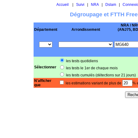
Accueil
|
Suivi
|
NRA
|
Dslam
|
Connexi
Dégroupage et FTTH Free
NRA / NR
Département
Arrondissement
(ANJ75, BD .
les tests quotidiens
Sélectionner
les tests le 1er de chaque mois
les tests cumulés (détections sur 21 jours)
N'afficher
les estimations variant de plus de
% e
que