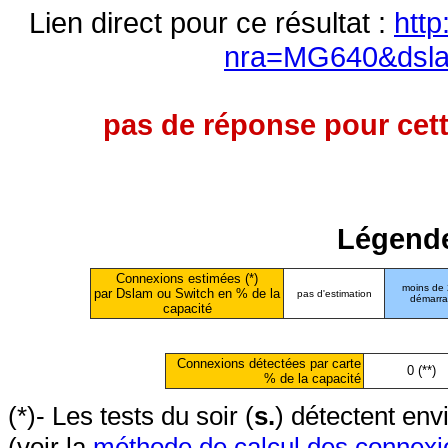
Lien direct pour ce résultat :
http
nra=MG640&dsl
pas de réponse pour cett
Légende
Connexions estimées (*)
moins de
par Dslam ou Switch en % de la
pas d'estimation
démarr
capacité
Connexions détectées par carte
0 (**)
% de la capacité
(*)- Les tests du soir (
s.
) détectent en
(voir la
méthode de calcul des connexi