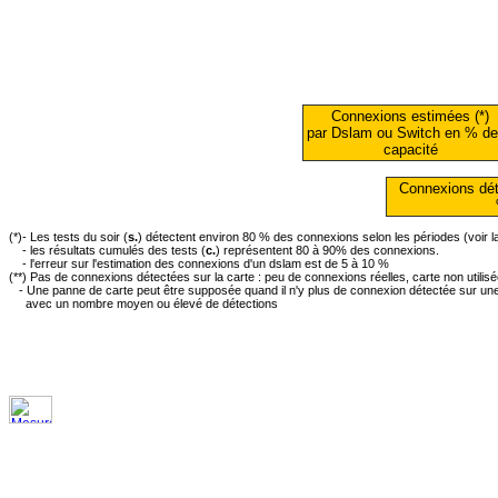
Connexions estimées (*)
par Dslam ou Switch en % de
capacité
Connexions dét
(*)- Les tests du soir (
s.
) détectent environ 80 % des connexions selon les périodes (voir 
- les résultats cumulés des tests (
c.
) représentent 80 à 90% des connexions.
- l'erreur sur l'estimation des connexions d'un dslam est de 5 à 10 %
(**) Pas de connexions détectées sur la carte : peu de connexions réelles, carte non utilis
- Une panne de carte peut être supposée quand il n'y plus de connexion détectée sur une 
avec un nombre moyen ou élevé de détections