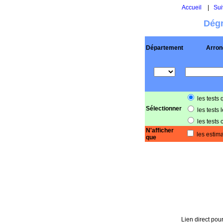
Accueil
|
Sui
Dégr
Département
Arron
les tests 
Sélectionner
les tests 
les tests 
N'afficher
les estima
que
Lien direct pour