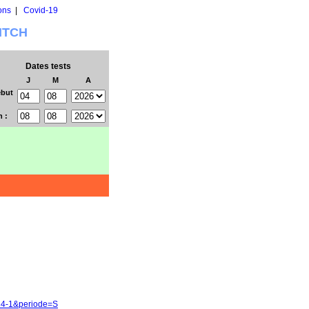
ons
|
Covid-19
WITCH
Dates tests
J
M
A
but
n :
84-1&periode=S