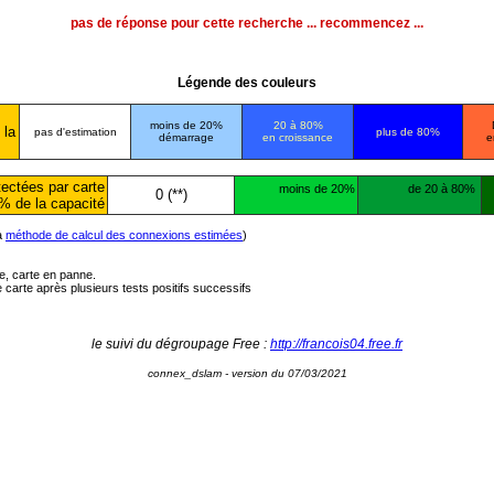
pas de réponse pour cette recherche ... recommencez ...
Légende des couleurs
moins de 20%
20 à 80%
 la
pas d'estimation
plus de 80%
démarrage
en croissance
e
ectées par carte
moins de 20%
de 20 à 80%
0 (**)
% de la capacité
la
méthode de calcul des connexions estimées
)
ée, carte en panne.
carte après plusieurs tests positifs successifs
le suivi du dégroupage Free :
http://francois04.free.fr
connex_dslam - version du 07/03/2021