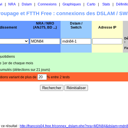
vi
|
NRA
|
Dslam
|
Connexions
|
Graphiques
|
Carto
|
Stats
|
Définiti
oupage et FTTH Free : connexions des DSLAM / S
NRA / NRO
Dslam /
dissement
(ANJ75, BD ...)
Switch
Adresse IP
Dé
:
Fi
quotidiens
le 1er de chaque mois
cumulés (détections sur 21 jours)
tions variant de plus de
% entre 2 tests
 ce résultat :
http://francois04.free.fr/connex_dslam.php?nra=MDN84&dslam=mdn