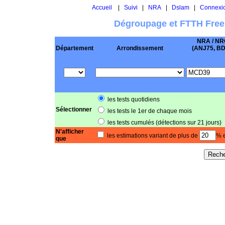
Accueil
|
Suivi
|
NRA
|
Dslam
|
Connexi
Dégroupage et FTTH Free
NRA / NR
Département
Arrondissement
(ANJ75, BD .
les tests quotidiens
Sélectionner
les tests le 1er de chaque mois
les tests cumulés (détections sur 21 jours)
N'afficher
les estimations variant de plus de
% e
que