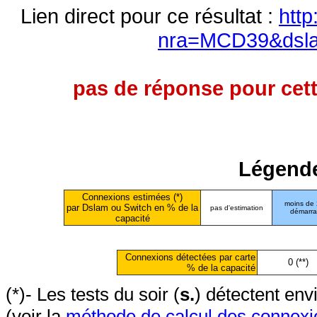
Lien direct pour ce résultat :
http
nra=MCD39&dsl
pas de réponse pour cett
Légende
Connexions estimées (*)
moins de
par Dslam ou Switch en % de la
pas d'estimation
démarr
capacité
Connexions détectées par carte
0 (**)
% de la capacité
(*)- Les tests du soir (
s.
) détectent en
(voir la
méthode de calcul des connexi