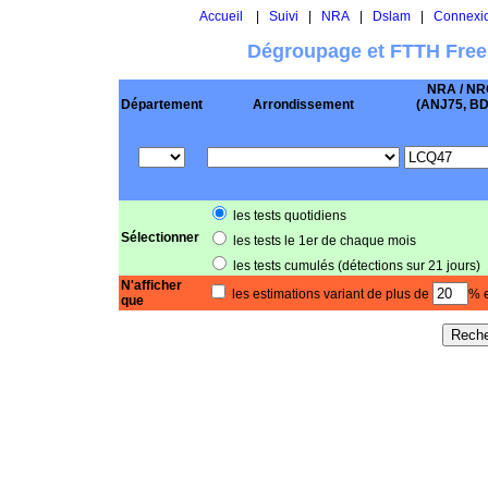
Accueil
|
Suivi
|
NRA
|
Dslam
|
Connexi
Dégroupage et FTTH Free
NRA / NR
Département
Arrondissement
(ANJ75, BD .
les tests quotidiens
Sélectionner
les tests le 1er de chaque mois
les tests cumulés (détections sur 21 jours)
N'afficher
les estimations variant de plus de
% e
que