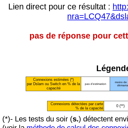
Lien direct pour ce résultat :
http
nra=LCQ47&dsl
pas de réponse pour cett
Légende
Connexions estimées (*)
moins de
par Dslam ou Switch en % de la
pas d'estimation
démarr
capacité
Connexions détectées par carte
0 (**)
% de la capacité
(*)- Les tests du soir (
s.
) détectent en
(voir la
méthode de calcul des connexi