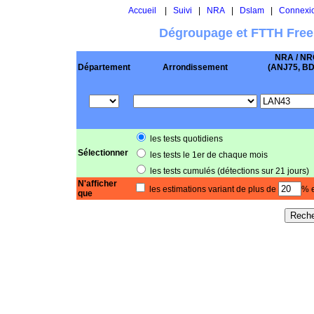
Accueil
|
Suivi
|
NRA
|
Dslam
|
Connexi
Dégroupage et FTTH Free
NRA / NR
Département
Arrondissement
(ANJ75, BD .
les tests quotidiens
Sélectionner
les tests le 1er de chaque mois
les tests cumulés (détections sur 21 jours)
N'afficher
les estimations variant de plus de
% e
que