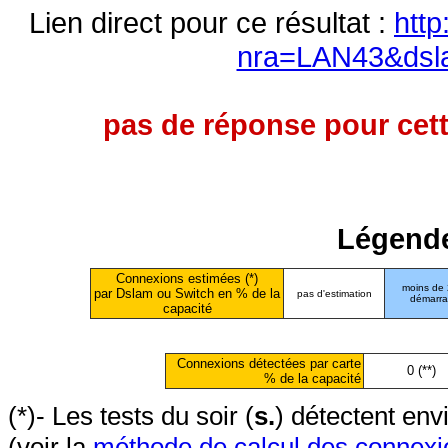
Lien direct pour ce résultat :
http
nra=LAN43&dsl
pas de réponse pour cett
Légende
Connexions estimées (*)
moins de
par Dslam ou Switch en % de la
pas d'estimation
démarr
capacité
Connexions détectées par carte
0 (**)
% de la capacité
(*)- Les tests du soir (
s.
) détectent en
(voir la
méthode de calcul des connexi