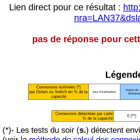
Lien direct pour ce résultat :
http
nra=LAN37&dsl
pas de réponse pour cett
Légende
Connexions estimées (*)
moins de
par Dslam ou Switch en % de la
pas d'estimation
démarr
capacité
Connexions détectées par carte
0 (**)
% de la capacité
(*)- Les tests du soir (
s.
) détectent en
(voir la
méthode de calcul des connexi