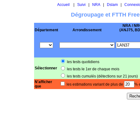
Accueil
|
Suivi
|
NRA
|
Dslam
|
Connexi
Dégroupage et FTTH Free
NRA / NR
Département
Arrondissement
(ANJ75, BD .
les tests quotidiens
Sélectionner
les tests le 1er de chaque mois
les tests cumulés (détections sur 21 jours)
N'afficher
les estimations variant de plus de
% e
que