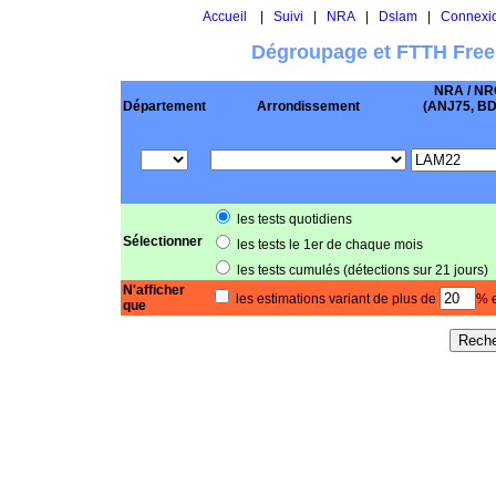
Accueil
|
Suivi
|
NRA
|
Dslam
|
Connexi
Dégroupage et FTTH Free
NRA / NR
Département
Arrondissement
(ANJ75, BD .
les tests quotidiens
Sélectionner
les tests le 1er de chaque mois
les tests cumulés (détections sur 21 jours)
N'afficher
les estimations variant de plus de
% e
que