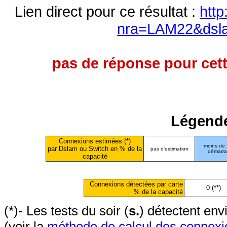
Lien direct pour ce résultat :
http
nra=LAM22&dsl
pas de réponse pour cett
Légende
Connexions estimées (*)
moins de
par Dslam ou Switch en % de la
pas d'estimation
démarr
capacité
Connexions détectées par carte
0 (**)
% de la capacité
(*)- Les tests du soir (
s.
) détectent en
(voir la
méthode de calcul des connexi