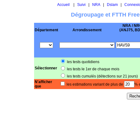
Accueil
|
Suivi
|
NRA
|
Dslam
|
Connexi
Dégroupage et FTTH Free
NRA / NR
Département
Arrondissement
(ANJ75, BD .
les tests quotidiens
Sélectionner
les tests le 1er de chaque mois
les tests cumulés (détections sur 21 jours)
N'afficher
les estimations variant de plus de
% e
que