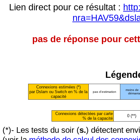
Lien direct pour ce résultat :
http
nra=HAV59&dsl
pas de réponse pour cett
Légende
Connexions estimées (*)
moins de
par Dslam ou Switch en % de la
pas d'estimation
démarr
capacité
Connexions détectées par carte
0 (**)
% de la capacité
(*)- Les tests du soir (
s.
) détectent en
(voir la
méthode de calcul des connexi