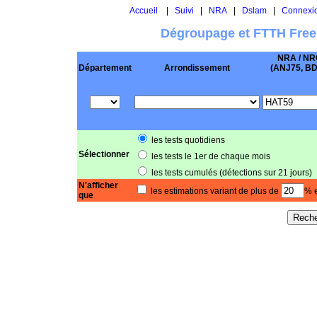
Accueil
|
Suivi
|
NRA
|
Dslam
|
Connexi
Dégroupage et FTTH Free
NRA / NR
Département
Arrondissement
(ANJ75, BD .
les tests quotidiens
Sélectionner
les tests le 1er de chaque mois
les tests cumulés (détections sur 21 jours)
N'afficher
les estimations variant de plus de
% e
que