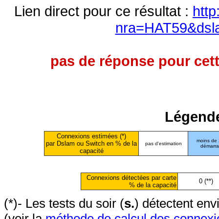
Lien direct pour ce résultat :
http
nra=HAT59&dsl
pas de réponse pour cett
Légende
Connexions estimées (*)
moins de
par Dslam ou Switch en % de la
pas d'estimation
démarr
capacité
Connexions détectées par carte
0 (**)
% de la capacité
(*)- Les tests du soir (
s.
) détectent en
(voir la
méthode de calcul des connexi