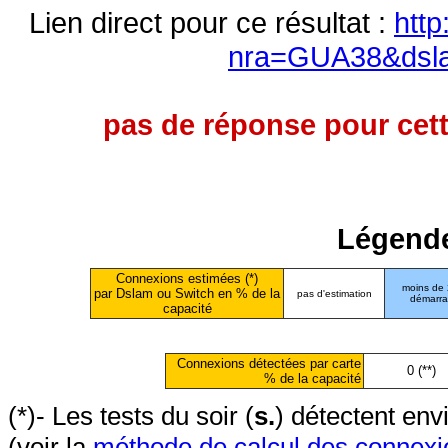
Lien direct pour ce résultat :
http
nra=GUA38&dsl
pas de réponse pour cett
Légende
Connexions estimées (*)
moins de
par Dslam ou Switch en % de la
pas d'estimation
démarr
capacité
Connexions détectées par carte
0 (**)
% de la capacité
(*)- Les tests du soir (
s.
) détectent en
(voir la
méthode de calcul des connexi