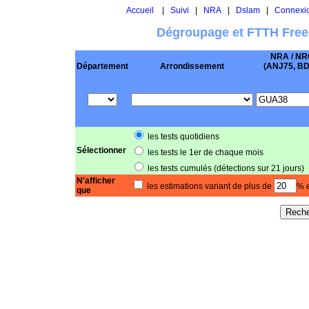
Accueil
|
Suivi
|
NRA
|
Dslam
|
Connexi
Dégroupage et FTTH Free
NRA / NR
Département
Arrondissement
(ANJ75, BD .
les tests quotidiens
Sélectionner
les tests le 1er de chaque mois
les tests cumulés (détections sur 21 jours)
N'afficher
les estimations variant de plus de
% e
que