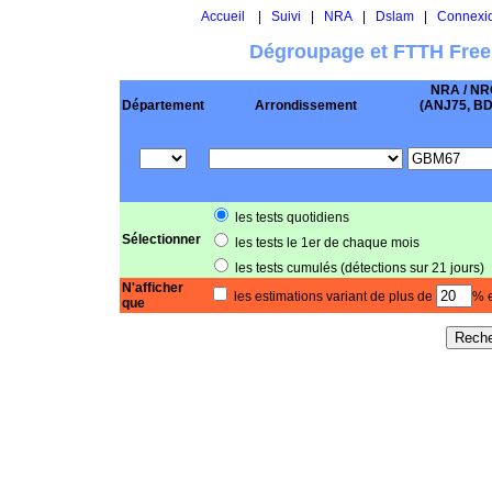
Accueil
|
Suivi
|
NRA
|
Dslam
|
Connexi
Dégroupage et FTTH Free
NRA / NR
Département
Arrondissement
(ANJ75, BD .
les tests quotidiens
Sélectionner
les tests le 1er de chaque mois
les tests cumulés (détections sur 21 jours)
N'afficher
les estimations variant de plus de
% e
que