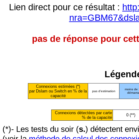
Lien direct pour ce résultat :
http
nra=GBM67&dsl
pas de réponse pour cett
Légende
Connexions estimées (*)
moins de
par Dslam ou Switch en % de la
pas d'estimation
démarr
capacité
Connexions détectées par carte
0 (**)
% de la capacité
(*)- Les tests du soir (
s.
) détectent en
(voir la
méthode de calcul des connexi