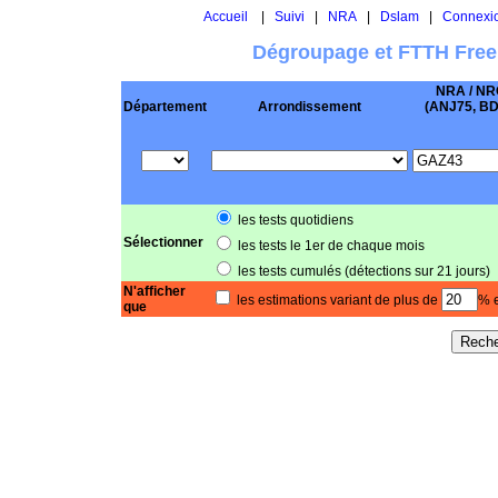
Accueil
|
Suivi
|
NRA
|
Dslam
|
Connexi
Dégroupage et FTTH Free
NRA / NR
Département
Arrondissement
(ANJ75, BD .
les tests quotidiens
Sélectionner
les tests le 1er de chaque mois
les tests cumulés (détections sur 21 jours)
N'afficher
les estimations variant de plus de
% e
que