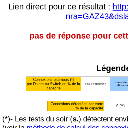
Lien direct pour ce résultat :
http
nra=GAZ43&dsl
pas de réponse pour cett
Légende
Connexions estimées (*)
moins de
par Dslam ou Switch en % de la
pas d'estimation
démarr
capacité
Connexions détectées par carte
0 (**)
% de la capacité
(*)- Les tests du soir (
s.
) détectent en
(voir la
méthode de calcul des connexi