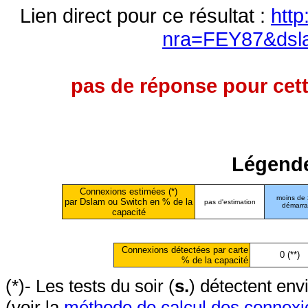
Lien direct pour ce résultat :
http
nra=FEY87&dsl
pas de réponse pour cett
Légende
Connexions estimées (*)
moins de
par Dslam ou Switch en % de la
pas d'estimation
démarr
capacité
Connexions détectées par carte
0 (**)
% de la capacité
(*)- Les tests du soir (
s.
) détectent en
(voir la
méthode de calcul des connexi