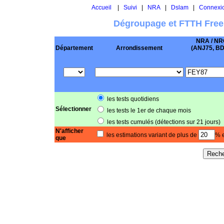
Accueil
|
Suivi
|
NRA
|
Dslam
|
Connexi
Dégroupage et FTTH Free
NRA / NR
Département
Arrondissement
(ANJ75, BD .
les tests quotidiens
Sélectionner
les tests le 1er de chaque mois
les tests cumulés (détections sur 21 jours)
N'afficher
les estimations variant de plus de
% e
que