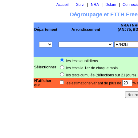
Accueil
|
Suivi
|
NRA
|
Dslam
|
Connexi
Dégroupage et FTTH Free
NRA / NR
Département
Arrondissement
(ANJ75, BD .
les tests quotidiens
Sélectionner
les tests le 1er de chaque mois
les tests cumulés (détections sur 21 jours)
N'afficher
les estimations variant de plus de
% e
que