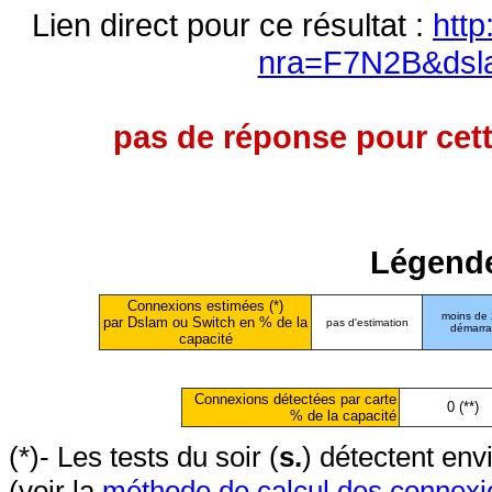
Lien direct pour ce résultat :
http
nra=F7N2B&dsl
pas de réponse pour cett
Légende
Connexions estimées (*)
moins de
par Dslam ou Switch en % de la
pas d'estimation
démarr
capacité
Connexions détectées par carte
0 (**)
% de la capacité
(*)- Les tests du soir (
s.
) détectent en
(voir la
méthode de calcul des connexi