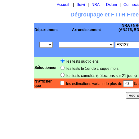
Accueil
|
Suivi
|
NRA
|
Dslam
|
Connexi
Dégroupage et FTTH Free
NRA / NR
Département
Arrondissement
(ANJ75, BD .
les tests quotidiens
Sélectionner
les tests le 1er de chaque mois
les tests cumulés (détections sur 21 jours)
N'afficher
les estimations variant de plus de
% e
que