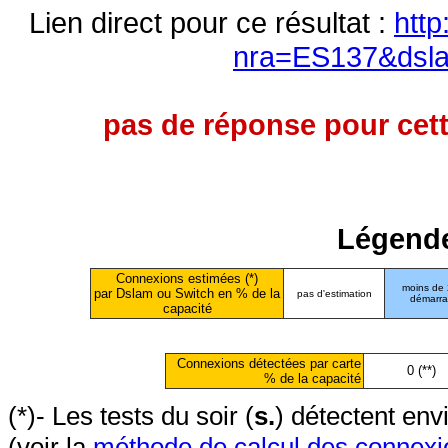
Lien direct pour ce résultat :
http
nra=ES137&dsl
pas de réponse pour cett
Légende
Connexions estimées (*)
moins de
par Dslam ou Switch en % de la
pas d'estimation
démarr
capacité
Connexions détectées par carte
0 (**)
% de la capacité
(*)- Les tests du soir (
s.
) détectent en
(voir la
méthode de calcul des connexi