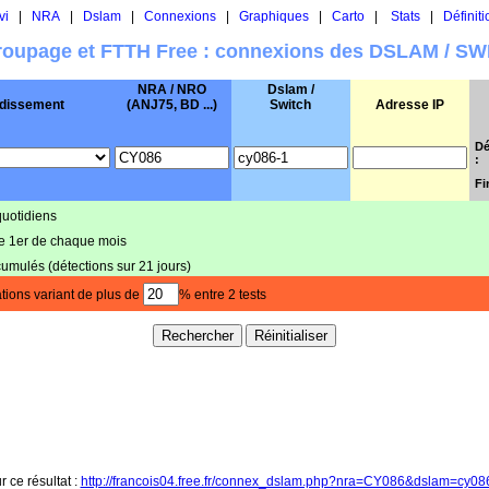
vi
|
NRA
|
Dslam
|
Connexions
|
Graphiques
|
Carto
|
Stats
|
Définiti
oupage et FTTH Free : connexions des DSLAM / S
NRA / NRO
Dslam /
dissement
(ANJ75, BD ...)
Switch
Adresse IP
Dé
:
Fi
quotidiens
le 1er de chaque mois
cumulés (détections sur 21 jours)
tions variant de plus de
% entre 2 tests
r ce résultat :
http://francois04.free.fr/connex_dslam.php?nra=CY086&dslam=cy0