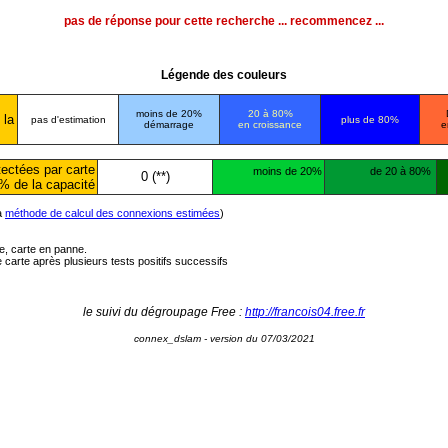
pas de réponse pour cette recherche ... recommencez ...
Légende des couleurs
moins de 20%
20 à 80%
 la
pas d'estimation
plus de 80%
démarrage
en croissance
e
ectées par carte
moins de 20%
de 20 à 80%
0 (**)
% de la capacité
la
méthode de calcul des connexions estimées
)
ée, carte en panne.
carte après plusieurs tests positifs successifs
le suivi du dégroupage Free :
http://francois04.free.fr
connex_dslam - version du 07/03/2021