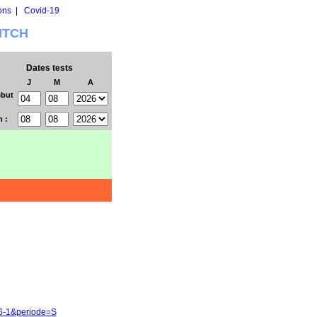
ons
|
Covid-19
WITCH
Dates tests
J
M
A
but
n :
86-1&periode=S