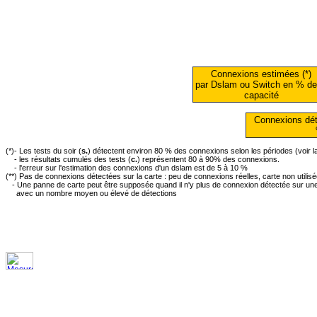
Connexions estimées (*)
par Dslam ou Switch en % de
capacité
Connexions dét
(*)- Les tests du soir (
s.
) détectent environ 80 % des connexions selon les périodes (voir 
- les résultats cumulés des tests (
c.
) représentent 80 à 90% des connexions.
- l'erreur sur l'estimation des connexions d'un dslam est de 5 à 10 %
(**) Pas de connexions détectées sur la carte : peu de connexions réelles, carte non utilis
- Une panne de carte peut être supposée quand il n'y plus de connexion détectée sur une 
avec un nombre moyen ou élevé de détections