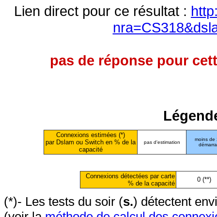
Lien direct pour ce résultat :
http
nra=CS318&dsl
pas de réponse pour cett
Légende
Connexions estimées (*)
moins de
par Dslam ou Switch en % de la
pas d'estimation
démarr
capacité
Connexions détectées par carte
0 (**)
% de la capacité
(*)- Les tests du soir (
s.
) détectent en
(voir la
méthode de calcul des connexi