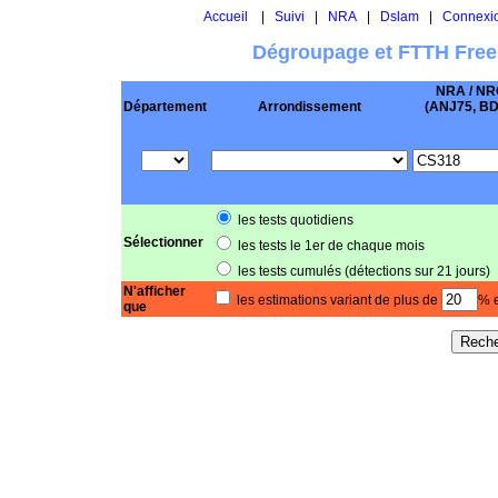
Accueil
|
Suivi
|
NRA
|
Dslam
|
Connexi
Dégroupage et FTTH Free
NRA / NR
Département
Arrondissement
(ANJ75, BD .
les tests quotidiens
Sélectionner
les tests le 1er de chaque mois
les tests cumulés (détections sur 21 jours)
N'afficher
les estimations variant de plus de
% e
que