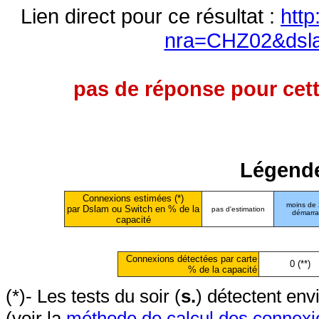
Lien direct pour ce résultat :
http
nra=CHZ02&dsl
pas de réponse pour cett
Légende
Connexions estimées (*)
moins de
par Dslam ou Switch en % de la
pas d'estimation
démarr
capacité
Connexions détectées par carte
0 (**)
% de la capacité
(*)- Les tests du soir (
s.
) détectent en
(voir la
méthode de calcul des connexi