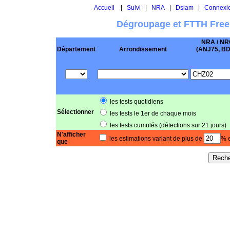
Accueil
|
Suivi
|
NRA
|
Dslam
|
Connexi
Dégroupage et FTTH Free
NRA / NR
Département
Arrondissement
(ANJ75, BD .
les tests quotidiens
Sélectionner
les tests le 1er de chaque mois
les tests cumulés (détections sur 21 jours)
N'afficher
les estimations variant de plus de
% e
que