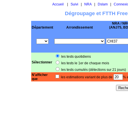
Accueil
|
Suivi
|
NRA
|
Dslam
|
Connexi
Dégroupage et FTTH Free
NRA / NR
Département
Arrondissement
(ANJ75, BD .
les tests quotidiens
Sélectionner
les tests le 1er de chaque mois
les tests cumulés (détections sur 21 jours)
N'afficher
les estimations variant de plus de
% e
que