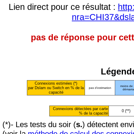
Lien direct pour ce résultat :
http
nra=CHI37&dsl
pas de réponse pour cett
Légende
Connexions estimées (*)
moins de
par Dslam ou Switch en % de la
pas d'estimation
démarr
capacité
Connexions détectées par carte
0 (**)
% de la capacité
(*)- Les tests du soir (
s.
) détectent en
(voir la
méthode de calcul des connexi