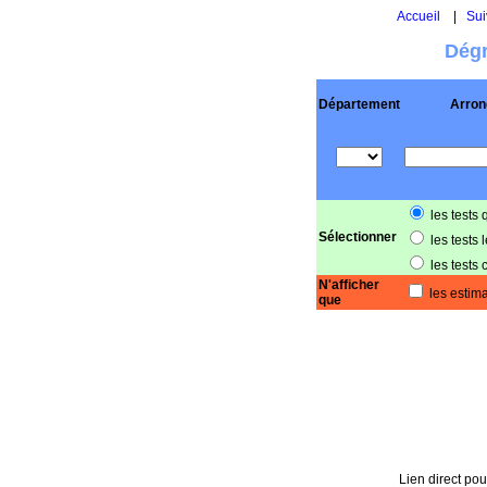
Accueil
|
Sui
Dégr
Département
Arron
les tests 
Sélectionner
les tests 
les tests 
N'afficher
les estima
que
Lien direct pou