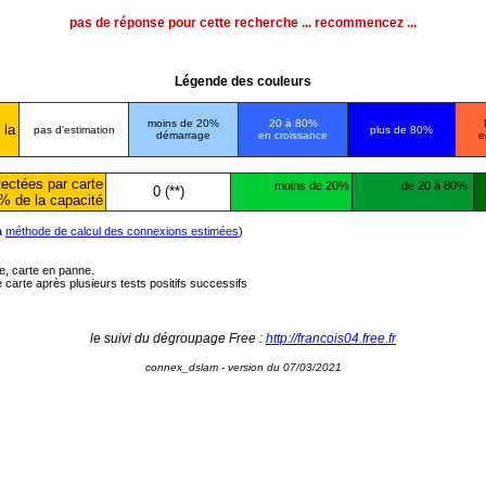
pas de réponse pour cette recherche ... recommencez ...
Légende des couleurs
moins de 20%
20 à 80%
 la
pas d'estimation
plus de 80%
démarrage
en croissance
e
ectées par carte
moins de 20%
de 20 à 80%
0 (**)
% de la capacité
la
méthode de calcul des connexions estimées
)
ée, carte en panne.
carte après plusieurs tests positifs successifs
le suivi du dégroupage Free :
http://francois04.free.fr
connex_dslam - version du 07/03/2021