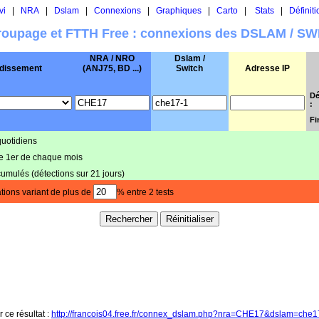
vi
|
NRA
|
Dslam
|
Connexions
|
Graphiques
|
Carto
|
Stats
|
Définiti
oupage et FTTH Free : connexions des DSLAM / S
NRA / NRO
Dslam /
dissement
(ANJ75, BD ...)
Switch
Adresse IP
Dé
:
Fi
quotidiens
le 1er de chaque mois
cumulés (détections sur 21 jours)
tions variant de plus de
% entre 2 tests
r ce résultat :
http://francois04.free.fr/connex_dslam.php?nra=CHE17&dslam=che