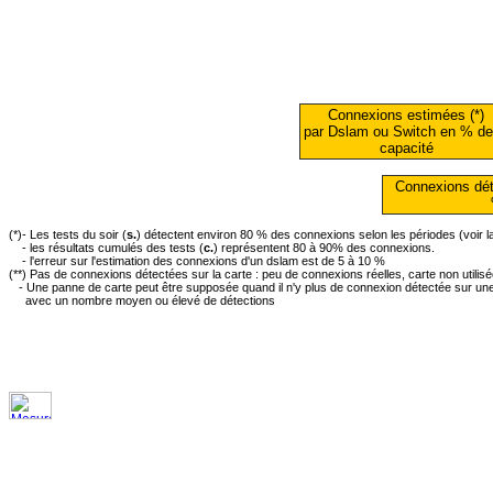
Connexions estimées (*)
par Dslam ou Switch en % de
capacité
Connexions dét
(*)- Les tests du soir (
s.
) détectent environ 80 % des connexions selon les périodes (voir 
- les résultats cumulés des tests (
c.
) représentent 80 à 90% des connexions.
- l'erreur sur l'estimation des connexions d'un dslam est de 5 à 10 %
(**) Pas de connexions détectées sur la carte : peu de connexions réelles, carte non utilis
- Une panne de carte peut être supposée quand il n'y plus de connexion détectée sur une 
avec un nombre moyen ou élevé de détections