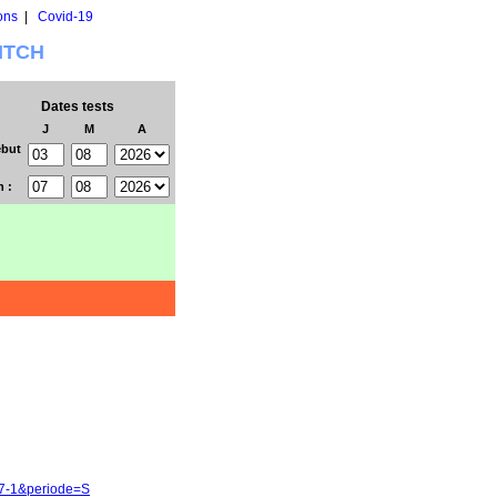
ons
|
Covid-19
WITCH
Dates tests
J
M
A
but
n :
17-1&periode=S