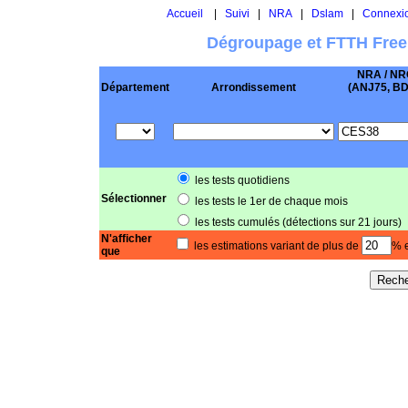
Accueil
|
Suivi
|
NRA
|
Dslam
|
Connexi
Dégroupage et FTTH Free
NRA / NR
Département
Arrondissement
(ANJ75, BD .
les tests quotidiens
Sélectionner
les tests le 1er de chaque mois
les tests cumulés (détections sur 21 jours)
N'afficher
les estimations variant de plus de
% e
que