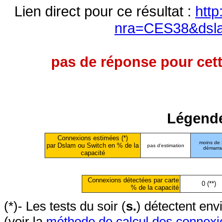
Lien direct pour ce résultat :
http
nra=CES38&dsl
pas de réponse pour cett
Légende
Connexions estimées (*)
moins de
par Dslam ou Switch en % de la
pas d'estimation
démarr
capacité
Connexions détectées par carte
0 (**)
% de la capacité
(*)- Les tests du soir (
s.
) détectent en
(voir la
méthode de calcul des connexi