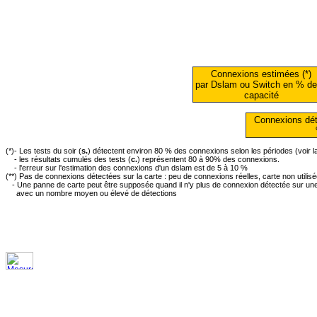
Connexions estimées (*)
par Dslam ou Switch en % de
capacité
Connexions dét
(*)- Les tests du soir (
s.
) détectent environ 80 % des connexions selon les périodes (voir 
- les résultats cumulés des tests (
c.
) représentent 80 à 90% des connexions.
- l'erreur sur l'estimation des connexions d'un dslam est de 5 à 10 %
(**) Pas de connexions détectées sur la carte : peu de connexions réelles, carte non utilis
- Une panne de carte peut être supposée quand il n'y plus de connexion détectée sur une 
avec un nombre moyen ou élevé de détections