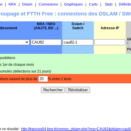
vi
|
NRA
|
Dslam
|
Connexions
|
Graphiques
|
Carto
|
Stats
|
Définiti
oupage et FTTH Free : connexions des DSLAM / S
NRA / NRO
Dslam /
dissement
(ANJ75, BD ...)
Switch
Adresse IP
Dé
:
Fi
quotidiens
le 1er de chaque mois
cumulés (détections sur 21 jours)
tions variant de plus de
% entre 2 tests
r ce résultat :
http://francois04.free.fr/connex_dslam.php?nra=CAU82&dslam=cau