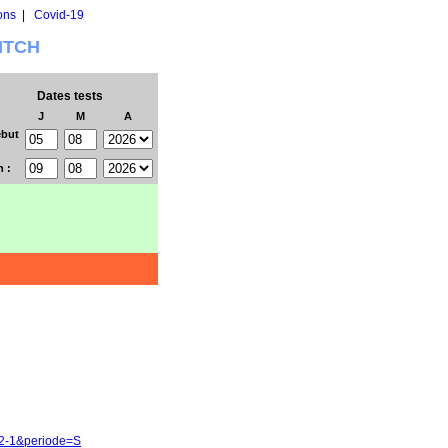
ons
|
Covid-19
WITCH
Dates tests
J
M
A
but
n :
82-1&periode=S