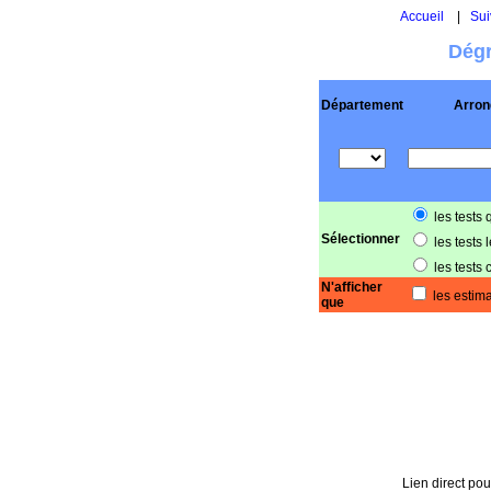
Accueil
|
Sui
Dégr
Département
Arron
les tests 
Sélectionner
les tests 
les tests 
N'afficher
les estima
que
Lien direct pou