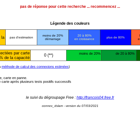
pas de réponse pour cette recherche ... recommencez ...
Légende des couleurs
moins de 20%
20 à 80%
 la
pas d'estimation
plus de 80%
démarrage
en croissance
e
ectées par carte
moins de 20%
de 20 à 80%
0 (**)
% de la capacité
la
méthode de calcul des connexions estimées
)
ée, carte en panne.
carte après plusieurs tests positifs successifs
le suivi du dégroupage Free :
http://francois04.free.fr
connex_dslam - version du 07/03/2021