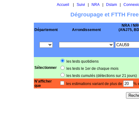
Accueil
|
Suivi
|
NRA
|
Dslam
|
Connexi
Dégroupage et FTTH Free
NRA / NR
Département
Arrondissement
(ANJ75, BD .
les tests quotidiens
Sélectionner
les tests le 1er de chaque mois
les tests cumulés (détections sur 21 jours)
N'afficher
les estimations variant de plus de
% e
que