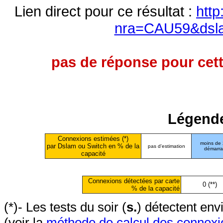
Lien direct pour ce résultat :
http
nra=CAU59&dsl
pas de réponse pour cett
Légende
Connexions estimées (*)
moins de
par Dslam ou Switch en % de la
pas d'estimation
démarr
capacité
Connexions détectées par carte
0 (**)
% de la capacité
(*)- Les tests du soir (
s.
) détectent en
(voir la
méthode de calcul des connexi