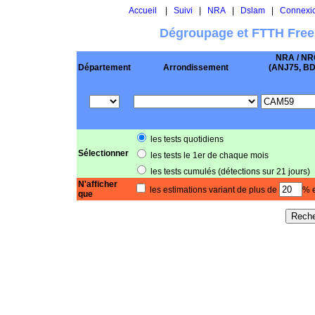
Accueil
|
Suivi
|
NRA
|
Dslam
|
Connexi
Dégroupage et FTTH Free
NRA / NR
Département
Arrondissement
(ANJ75, BD .
les tests quotidiens
Sélectionner
les tests le 1er de chaque mois
les tests cumulés (détections sur 21 jours)
N'afficher
les estimations variant de plus de
% e
que