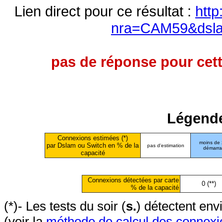
Lien direct pour ce résultat :
http
nra=CAM59&dsl
pas de réponse pour cett
Légende
Connexions estimées (*)
moins de
par Dslam ou Switch en % de la
pas d'estimation
démarr
capacité
Connexions détectées par carte
0 (**)
% de la capacité
(*)- Les tests du soir (
s.
) détectent en
(voir la
méthode de calcul des connexi