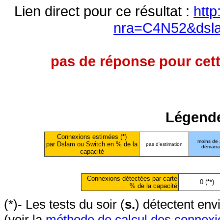
Lien direct pour ce résultat :
http
nra=C4N52&dsl
pas de réponse pour cett
Légende
Connexions estimées (*)
moins de
par Dslam ou Switch en % de la
pas d'estimation
démarr
capacité
Connexions détectées par carte
0 (**)
% de la capacité
(*)- Les tests du soir (
s.
) détectent en
(voir la
méthode de calcul des connexi