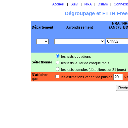
Accueil
|
Suivi
|
NRA
|
Dslam
|
Connexi
Dégroupage et FTTH Free
NRA / NR
Département
Arrondissement
(ANJ75, BD .
les tests quotidiens
Sélectionner
les tests le 1er de chaque mois
les tests cumulés (détections sur 21 jours)
N'afficher
les estimations variant de plus de
% e
que