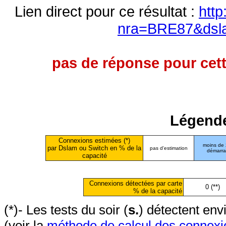
Lien direct pour ce résultat :
http
nra=BRE87&dsl
pas de réponse pour cett
Légende
Connexions estimées (*)
moins de
par Dslam ou Switch en % de la
pas d'estimation
démarr
capacité
Connexions détectées par carte
0 (**)
% de la capacité
(*)- Les tests du soir (
s.
) détectent en
(voir la
méthode de calcul des connexi