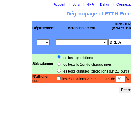
Accueil
|
Suivi
|
NRA
|
Dslam
|
Connexi
Dégroupage et FTTH Free
NRA / NR
Département
Arrondissement
(ANJ75, BD .
les tests quotidiens
Sélectionner
les tests le 1er de chaque mois
les tests cumulés (détections sur 21 jours)
N'afficher
les estimations variant de plus de
% e
que