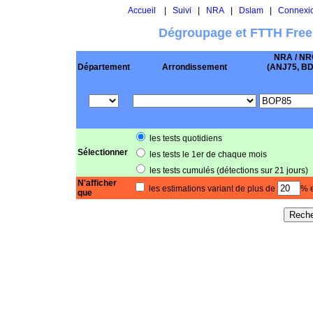
Accueil
|
Suivi
|
NRA
|
Dslam
|
Connexi
Dégroupage et FTTH Free
NRA / NR
Département
Arrondissement
(ANJ75, BD .
les tests quotidiens
Sélectionner
les tests le 1er de chaque mois
les tests cumulés (détections sur 21 jours)
N'afficher
les estimations variant de plus de
% e
que