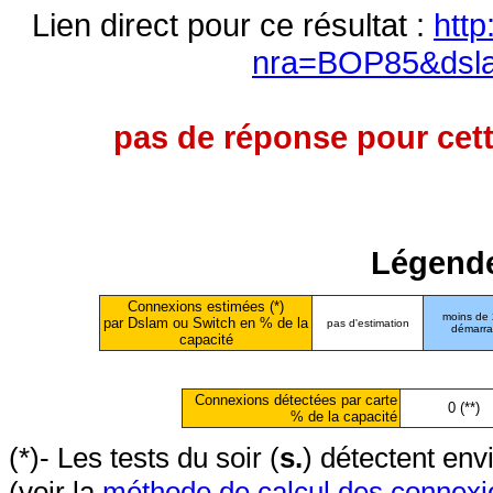
Lien direct pour ce résultat :
http
nra=BOP85&dsl
pas de réponse pour cett
Légende
Connexions estimées (*)
moins de
par Dslam ou Switch en % de la
pas d'estimation
démarr
capacité
Connexions détectées par carte
0 (**)
% de la capacité
(*)- Les tests du soir (
s.
) détectent en
(voir la
méthode de calcul des connexi