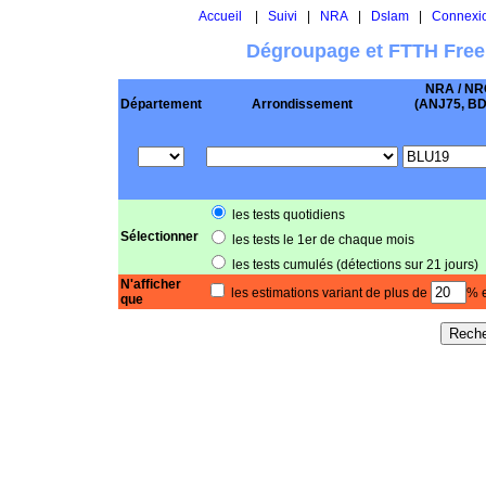
Accueil
|
Suivi
|
NRA
|
Dslam
|
Connexi
Dégroupage et FTTH Free
NRA / NR
Département
Arrondissement
(ANJ75, BD .
les tests quotidiens
Sélectionner
les tests le 1er de chaque mois
les tests cumulés (détections sur 21 jours)
N'afficher
les estimations variant de plus de
% e
que