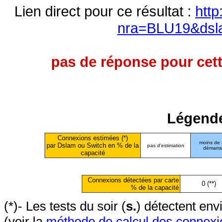
Lien direct pour ce résultat :
http
nra=BLU19&dsl
pas de réponse pour cett
Légende
Connexions estimées (*)
moins de
par Dslam ou Switch en % de la
pas d'estimation
démarr
capacité
Connexions détectées par carte
0 (**)
% de la capacité
(*)- Les tests du soir (
s.
) détectent en
(voir la
méthode de calcul des connexi