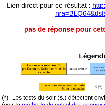
Lien direct pour ce résultat :
http
nra=BLQ64&dsl
pas de réponse pour cett
Légende
Connexions estimées (*)
moins de
par Dslam ou Switch en % de la
pas d'estimation
démarr
capacité
Connexions détectées par carte
0 (**)
% de la capacité
(*)- Les tests du soir (
s.
) détectent en
(voir la
méthode de calcul des connexi