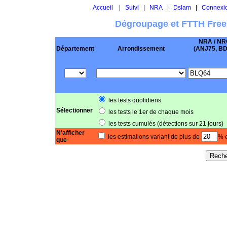
Accueil
|
Suivi
|
NRA
|
Dslam
|
Connexi
Dégroupage et FTTH Free
NRA / NR
Département
Arrondissement
(ANJ75, BD .
les tests quotidiens
Sélectionner
les tests le 1er de chaque mois
les tests cumulés (détections sur 21 jours)
N'afficher
les estimations variant de plus de
% e
que