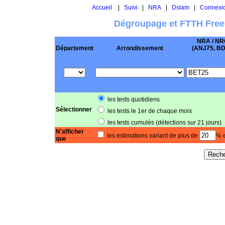
Accueil
|
Suivi
|
NRA
|
Dslam
|
Connexi
Dégroupage et FTTH Free
NRA / NR
Département
Arrondissement
(ANJ75, BD .
les tests quotidiens
Sélectionner
les tests le 1er de chaque mois
les tests cumulés (détections sur 21 jours)
N'afficher
les estimations variant de plus de
% e
que