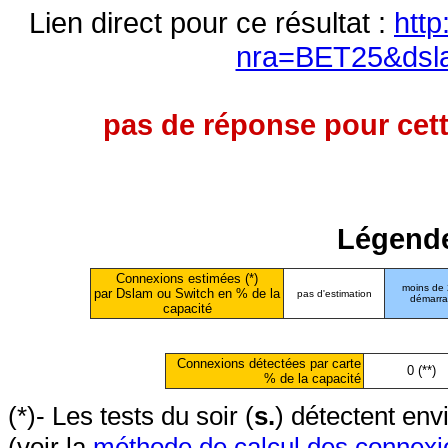
Lien direct pour ce résultat :
http
nra=BET25&dsl
pas de réponse pour cett
Légende
Connexions estimées (*)
moins de
par Dslam ou Switch en % de la
pas d'estimation
démarr
capacité
Connexions détectées par carte
0 (**)
% de la capacité
(*)- Les tests du soir (
s.
) détectent en
(voir la
méthode de calcul des connexi