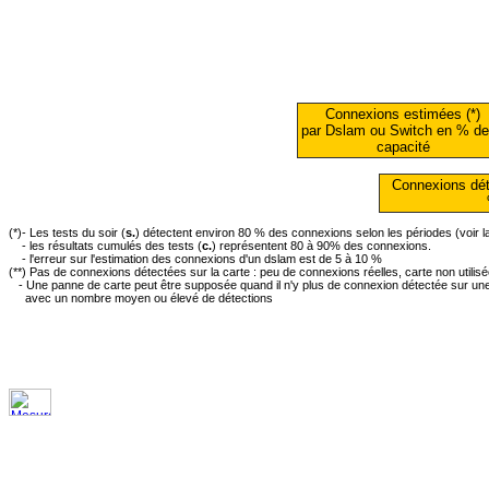
Connexions estimées (*)
par Dslam ou Switch en % de
capacité
Connexions dét
(*)- Les tests du soir (
s.
) détectent environ 80 % des connexions selon les périodes (voir 
- les résultats cumulés des tests (
c.
) représentent 80 à 90% des connexions.
- l'erreur sur l'estimation des connexions d'un dslam est de 5 à 10 %
(**) Pas de connexions détectées sur la carte : peu de connexions réelles, carte non utilis
- Une panne de carte peut être supposée quand il n'y plus de connexion détectée sur une 
avec un nombre moyen ou élevé de détections