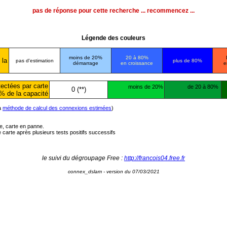
pas de réponse pour cette recherche ... recommencez ...
Légende des couleurs
moins de 20%
20 à 80%
 la
pas d'estimation
plus de 80%
démarrage
en croissance
e
ectées par carte
moins de 20%
de 20 à 80%
0 (**)
% de la capacité
la
méthode de calcul des connexions estimées
)
ée, carte en panne.
carte après plusieurs tests positifs successifs
le suivi du dégroupage Free :
http://francois04.free.fr
connex_dslam - version du 07/03/2021