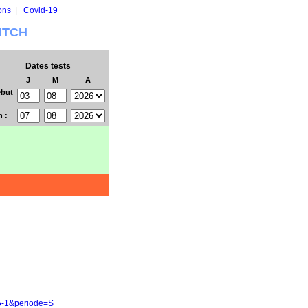
ons
|
Covid-19
WITCH
Dates tests
J
M
A
but
n :
25-1&periode=S