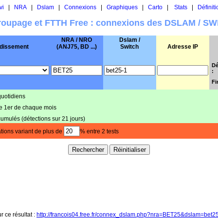
vi
|
NRA
|
Dslam
|
Connexions
|
Graphiques
|
Carto
|
Stats
|
Définiti
oupage et FTTH Free : connexions des DSLAM / S
NRA / NRO
Dslam /
dissement
(ANJ75, BD ...)
Switch
Adresse IP
Dé
:
Fi
quotidiens
le 1er de chaque mois
cumulés (détections sur 21 jours)
tions variant de plus de
% entre 2 tests
r ce résultat :
http://francois04.free.fr/connex_dslam.php?nra=BET25&dslam=bet