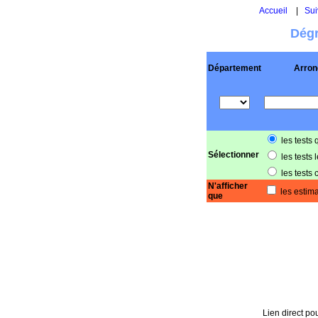
Accueil
|
Sui
Dégr
Département
Arron
les tests 
Sélectionner
les tests 
les tests 
N'afficher
les estima
que
Lien direct pou