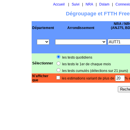
Accueil
|
Suivi
|
NRA
|
Dslam
|
Connexi
Dégroupage et FTTH Free
NRA / NR
Département
Arrondissement
(ANJ75, BD .
les tests quotidiens
Sélectionner
les tests le 1er de chaque mois
les tests cumulés (détections sur 21 jours)
N'afficher
les estimations variant de plus de
% e
que