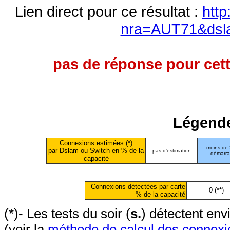
Lien direct pour ce résultat :
http
nra=AUT71&dsl
pas de réponse pour cett
Légende
Connexions estimées (*)
moins de
par Dslam ou Switch en % de la
pas d'estimation
démarr
capacité
Connexions détectées par carte
0 (**)
% de la capacité
(*)- Les tests du soir (
s.
) détectent en
(voir la
méthode de calcul des connexi