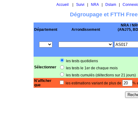
Accueil
|
Suivi
|
NRA
|
Dslam
|
Connexi
Dégroupage et FTTH Free
NRA / NR
Département
Arrondissement
(ANJ75, BD .
les tests quotidiens
Sélectionner
les tests le 1er de chaque mois
les tests cumulés (détections sur 21 jours)
N'afficher
les estimations variant de plus de
% e
que