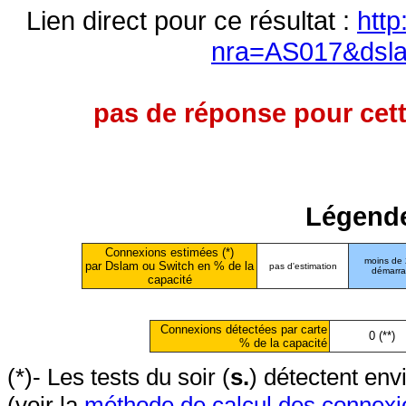
Lien direct pour ce résultat :
http
nra=AS017&dsl
pas de réponse pour cett
Légende
Connexions estimées (*)
moins de
par Dslam ou Switch en % de la
pas d'estimation
démarr
capacité
Connexions détectées par carte
0 (**)
% de la capacité
(*)- Les tests du soir (
s.
) détectent en
(voir la
méthode de calcul des connexi