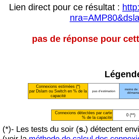
Lien direct pour ce résultat :
http
nra=AMP80&dsl
pas de réponse pour cett
Légende
Connexions estimées (*)
moins de
par Dslam ou Switch en % de la
pas d'estimation
démarr
capacité
Connexions détectées par carte
0 (**)
% de la capacité
(*)- Les tests du soir (
s.
) détectent en
(voir la
méthode de calcul des connexi