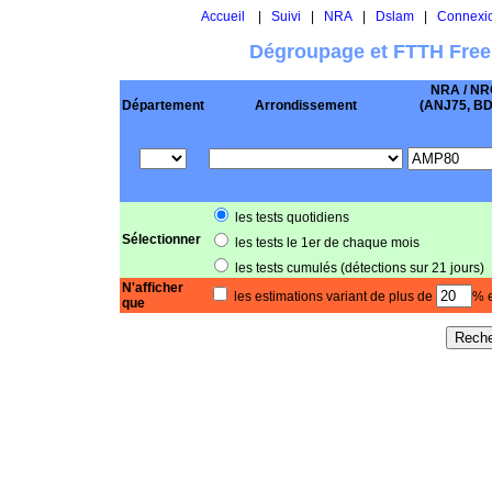
Accueil
|
Suivi
|
NRA
|
Dslam
|
Connexi
Dégroupage et FTTH Free
NRA / NR
Département
Arrondissement
(ANJ75, BD .
les tests quotidiens
Sélectionner
les tests le 1er de chaque mois
les tests cumulés (détections sur 21 jours)
N'afficher
les estimations variant de plus de
% e
que