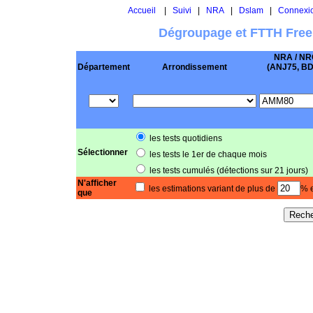
Accueil
|
Suivi
|
NRA
|
Dslam
|
Connexi
Dégroupage et FTTH Free
NRA / NR
Département
Arrondissement
(ANJ75, BD .
les tests quotidiens
Sélectionner
les tests le 1er de chaque mois
les tests cumulés (détections sur 21 jours)
N'afficher
les estimations variant de plus de
% e
que