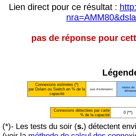
Lien direct pour ce résultat :
http
nra=AMM80&dsl
pas de réponse pour cett
Légende
Connexions estimées (*)
moins de
par Dslam ou Switch en % de la
pas d'estimation
démarr
capacité
Connexions détectées par carte
0 (**)
% de la capacité
(*)- Les tests du soir (
s.
) détectent en
(voir la
méthode de calcul des connexi