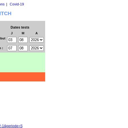
ons
|
Covid-19
WITCH
Dates tests
J
M
A
but
n :
72-1&periode=S