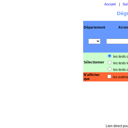
Accueil
|
Sui
Dégr
Département
Arron
les tests 
Sélectionner
les tests 
les tests 
N'afficher
les estima
que
Lien direct pou