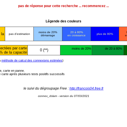
pas de réponse pour cette recherche ... recommencez ...
Légende des couleurs
moins de 20%
20 à 80%
 la
pas d'estimation
plus de 80%
démarrage
en croissance
e
ectées par carte
moins de 20%
de 20 à 80%
0 (**)
% de la capacité
la
méthode de calcul des connexions estimées
)
ée, carte en panne.
carte après plusieurs tests positifs successifs
le suivi du dégroupage Free :
http://francois04.free.fr
connex_dslam - version du 07/03/2021