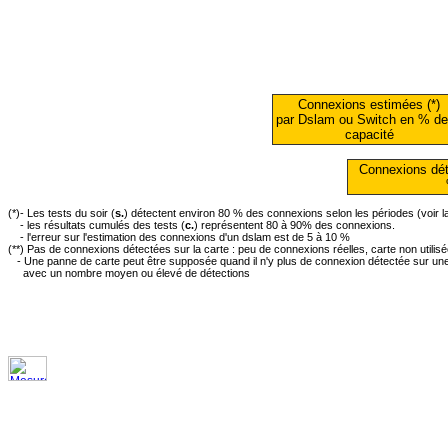
Connexions estimées (*)
par Dslam ou Switch en % de
capacité
Connexions dét
(*)- Les tests du soir (
s.
) détectent environ 80 % des connexions selon les périodes (voir 
- les résultats cumulés des tests (
c.
) représentent 80 à 90% des connexions.
- l'erreur sur l'estimation des connexions d'un dslam est de 5 à 10 %
(**) Pas de connexions détectées sur la carte : peu de connexions réelles, carte non utilis
- Une panne de carte peut être supposée quand il n'y plus de connexion détectée sur une 
avec un nombre moyen ou élevé de détections