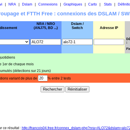
vi
|
NRA
|
Dslam
|
Connexions
|
Graphiques
|
Carto
|
Stats
|
Définiti
oupage et FTTH Free : connexions des DSLAM / S
NRA / NRO
Dslam /
dissement
(ANJ75, BD ...)
Switch
Adresse IP
Dé
:
Fi
quotidiens
le 1er de chaque mois
cumulés (détections sur 21 jours)
tions variant de plus de
% entre 2 tests
r ce résultat :
http://francois04.free.fr/connex_dslam.php?nra=ALO72&dslam=alo