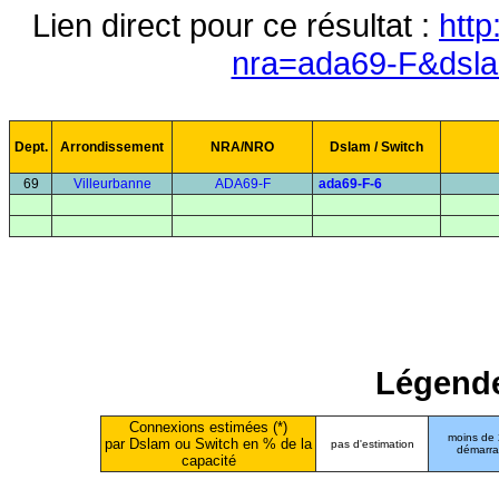
Lien direct pour ce résultat :
http
nra=ada69-F&dsl
Dept.
Arrondissement
NRA/NRO
Dslam / Switch
69
Villeurbanne
ADA69-F
ada69-F-6
Légende
Connexions estimées (*)
moins de
par Dslam ou Switch en % de la
pas d'estimation
démarr
capacité