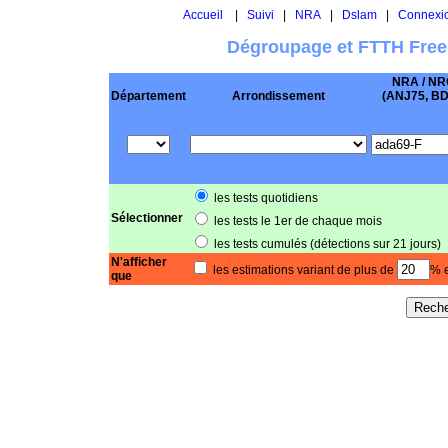
Accueil
|
Suivi
|
NRA
|
Dslam
|
Connexi
Dégroupage et FTTH Free
NRA / NR
Département
Arrondissement
(ANJ75, BD .
les tests quotidiens
Sélectionner
les tests le 1er de chaque mois
les tests cumulés (détections sur 21 jours)
N'afficher
les estimations variant de plus de
% e
que