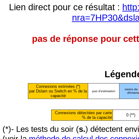
Lien direct pour ce résultat :
http
nra=7HP30&dsl
pas de réponse pour cett
Légende
Connexions estimées (*)
moins de
par Dslam ou Switch en % de la
pas d'estimation
démarr
capacité
Connexions détectées par carte
0 (**)
% de la capacité
(*)- Les tests du soir (
s.
) détectent en
(voir la
méthode de calcul des connexi