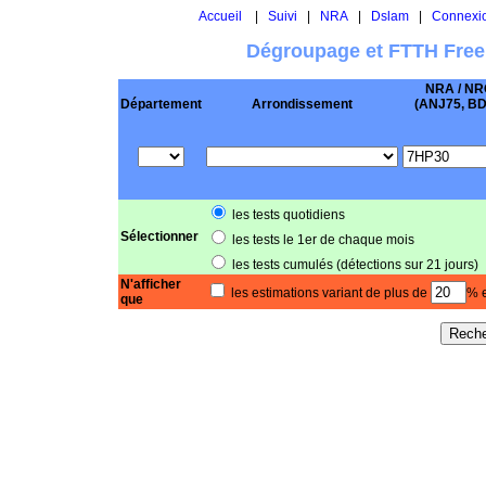
Accueil
|
Suivi
|
NRA
|
Dslam
|
Connexi
Dégroupage et FTTH Free
NRA / NR
Département
Arrondissement
(ANJ75, BD .
les tests quotidiens
Sélectionner
les tests le 1er de chaque mois
les tests cumulés (détections sur 21 jours)
N'afficher
les estimations variant de plus de
% e
que