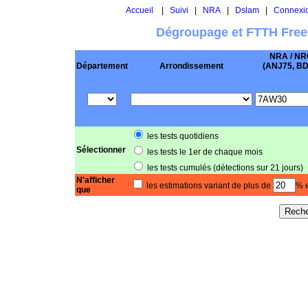
Accueil
|
Suivi
|
NRA
|
Dslam
|
Connexi
Dégroupage et FTTH Free
NRA / NR
Département
Arrondissement
(ANJ75, BD .
les tests quotidiens
Sélectionner
les tests le 1er de chaque mois
les tests cumulés (détections sur 21 jours)
N'afficher
les estimations variant de plus de
% e
que