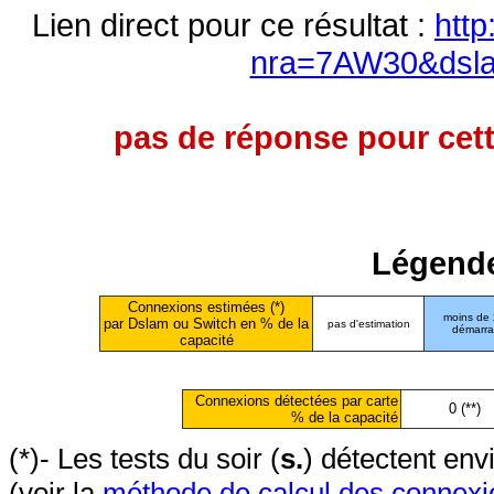
Lien direct pour ce résultat :
http
nra=7AW30&dsl
pas de réponse pour cett
Légende
Connexions estimées (*)
moins de
par Dslam ou Switch en % de la
pas d'estimation
démarr
capacité
Connexions détectées par carte
0 (**)
% de la capacité
(*)- Les tests du soir (
s.
) détectent en
(voir la
méthode de calcul des connexi