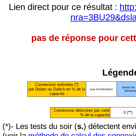
Lien direct pour ce résultat :
http
nra=3BU29&dsl
pas de réponse pour cett
Légende
Connexions estimées (*)
moins de
par Dslam ou Switch en % de la
pas d'estimation
démarr
capacité
Connexions détectées par carte
0 (**)
% de la capacité
(*)- Les tests du soir (
s.
) détectent en
(voir la
méthode de calcul des connexi