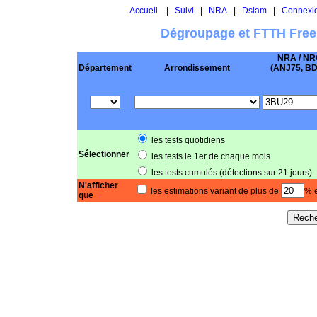
Accueil
|
Suivi
|
NRA
|
Dslam
|
Connexi
Dégroupage et FTTH Free
NRA / NR
Département
Arrondissement
(ANJ75, BD .
les tests quotidiens
Sélectionner
les tests le 1er de chaque mois
les tests cumulés (détections sur 21 jours)
N'afficher
les estimations variant de plus de
% e
que