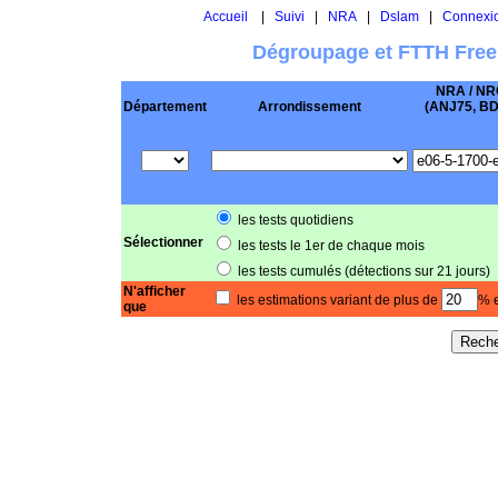
Accueil
|
Suivi
|
NRA
|
Dslam
|
Connexi
Dégroupage et FTTH Free
NRA / NR
Département
Arrondissement
(ANJ75, BD .
les tests quotidiens
Sélectionner
les tests le 1er de chaque mois
les tests cumulés (détections sur 21 jours)
N'afficher
les estimations variant de plus de
% e
que