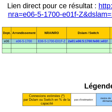
Lien direct pour ce résultat :
http
nra=e06-5-1700-e01f-Z&dslam=2
Dept.
Arrondissement
NRA/NRO
Dslam / Switch
e06
e06-5-1700
E06-5-1700-E01F-Z
2a01:e06:5:1700:fe00::e01f
Légende
Connexions estimées (*)
moins de
par Dslam ou Switch en % de la
pas d'estimation
démarr
capacité