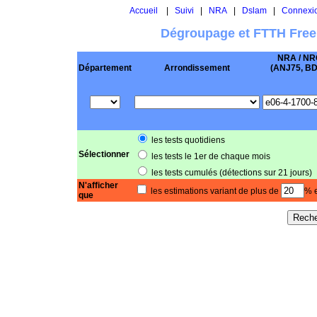
Accueil
|
Suivi
|
NRA
|
Dslam
|
Connexi
Dégroupage et FTTH Free
NRA / NR
Département
Arrondissement
(ANJ75, BD .
les tests quotidiens
Sélectionner
les tests le 1er de chaque mois
les tests cumulés (détections sur 21 jours)
N'afficher
les estimations variant de plus de
% e
que