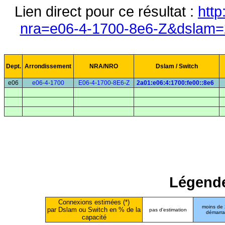
Lien direct pour ce résultat :
http
nra=e06-4-1700-8e6-Z&dslam=2
Dept.
Arrondissement
NRA/NRO
Dslam / Switch
e06
e06-4-1700
E06-4-1700-8E6-Z
2a01:e06:4:1700:fe00::8e6
Légende
Connexions estimées (*)
moins de
par Dslam ou Switch en % de la
pas d'estimation
démarr
capacité