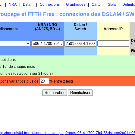
vi
|
NRA
|
Dslam
|
Connexions
|
Graphiques
|
Carto
|
Stats
|
Définiti
oupage et FTTH Free : connexions des DSLAM / S
NRA / NRO
Dslam /
dissement
(ANJ75, BD ...)
Switch
Adresse IP
Dé
:
Fi
quotidiens
le 1er de chaque mois
cumulés (détections sur 21 jours)
tions variant de plus de
% entre 2 tests
ttp://francois04.free.fr/connex_dslam.php?nra=e06-4-1700-7b4-Z&dslam=2a01:e0