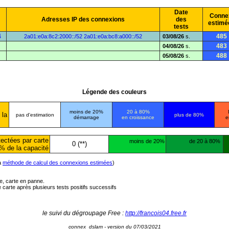
Date
Conne
Adresses IP des connexions
des
estimé
tests
4
485
2a01:e0a:8c2:2000::/52
2a01:e0a:bc8:a000::/52
03/08/26
s.
483
04/08/26
s.
488
05/08/26
s.
Légende des couleurs
moins de 20%
20 à 80%
 la
pas d'estimation
plus de 80%
démarrage
en croissance
e
ectées par carte
moins de 20%
de 20 à 80%
0 (**)
% de la capacité
la
méthode de calcul des connexions estimées
)
ée, carte en panne.
carte après plusieurs tests positifs successifs
le suivi du dégroupage Free :
http://francois04.free.fr
connex_dslam - version du 07/03/2021