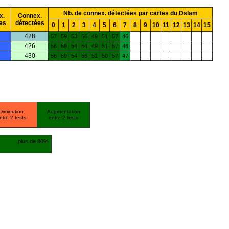
Nb. de connex. détectées par cartes du Dslam
x.
Connex.
es
détectées
0
1
2
3
4
5
6
7
8
9
10
11
12
13
14
15
428
57
59
53
56
49
51
57
46
426
56
59
54
54
49
51
57
46
430
56
59
54
56
51
50
57
47
Diminution
Augmentation
ntre 2 tests
entre 2 tests
plus de 80%