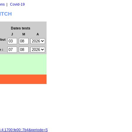
ons
|
Covid-19
WITCH
Dates tests
J
M
A
but
n :
6:4:1700:fe00::7b4&periode=S