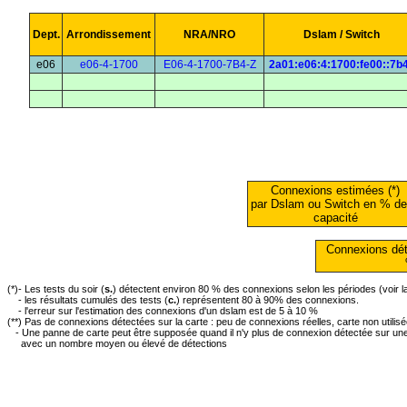
Dept.
Arrondissement
NRA/NRO
Dslam / Switch
e06
e06-4-1700
E06-4-1700-7B4-Z
2a01:e06:4:1700:fe00::7b
Connexions estimées (*)
par Dslam ou Switch en % de
capacité
Connexions dét
(*)- Les tests du soir (
s.
) détectent environ 80 % des connexions selon les périodes (voir 
- les résultats cumulés des tests (
c.
) représentent 80 à 90% des connexions.
- l'erreur sur l'estimation des connexions d'un dslam est de 5 à 10 %
(**) Pas de connexions détectées sur la carte : peu de connexions réelles, carte non utilis
- Une panne de carte peut être supposée quand il n'y plus de connexion détectée sur une 
avec un nombre moyen ou élevé de détections