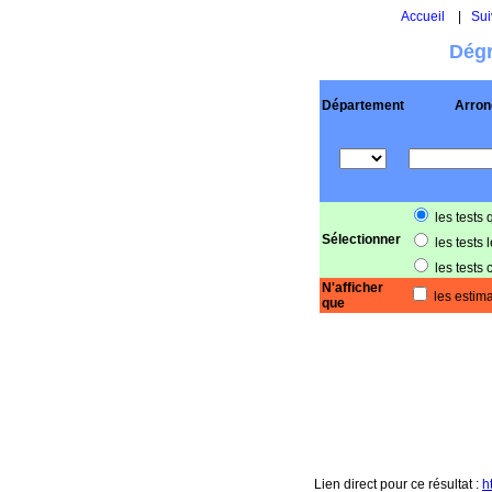
Accueil
|
Sui
Dégr
Département
Arron
les tests 
Sélectionner
les tests 
les tests 
N'afficher
les estima
que
Lien direct pour ce résultat :
h