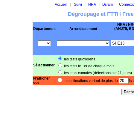
Accueil
|
Suivi
|
NRA
|
Dslam
|
Connexi
Dégroupage et FTTH Free
NRA / NR
Département
Arrondissement
(ANJ75, BD .
les tests quotidiens
Sélectionner
les tests le 1er de chaque mois
les tests cumulés (détections sur 21 jours)
N'afficher
les estimations variant de plus de
% e
que