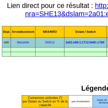
Lien direct pour ce résultat :
http
nra=SHE13&dslam=2a01:e0
Dept.
Arrondissement
NRA/NRO
Dslam / Switch
e06
Marseille
SHE13
2a01:e06:1:1712:fe00::c784
Légende
Connexions estimées (*)
moins de
par Dslam ou Switch en % de la
pas d'estimation
démarr
capacité