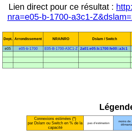
Lien direct pour ce résultat :
http
nra=e05-b-1700-a3c1-Z&dslam=2
Dept.
Arrondissement
NRA/NRO
Dslam / Switch
e05
e05-b-1700
E05-B-1700-A3C1-Z
2a01:e05:b:1700:fe00::a3c1
Légende
Connexions estimées (*)
moins de
par Dslam ou Switch en % de la
pas d'estimation
démarr
capacité