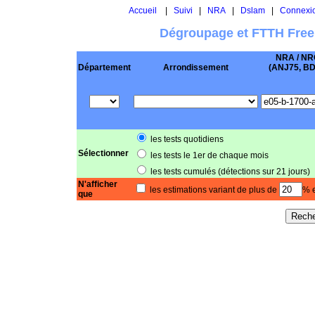
Accueil
|
Suivi
|
NRA
|
Dslam
|
Connexi
Dégroupage et FTTH Free
NRA / NR
Département
Arrondissement
(ANJ75, BD .
les tests quotidiens
Sélectionner
les tests le 1er de chaque mois
les tests cumulés (détections sur 21 jours)
N'afficher
les estimations variant de plus de
% e
que