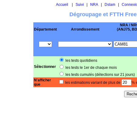
Accueil
|
Suivi
|
NRA
|
Dslam
|
Connexi
Dégroupage et FTTH Free
NRA / NR
Département
Arrondissement
(ANJ75, BD .
les tests quotidiens
Sélectionner
les tests le 1er de chaque mois
les tests cumulés (détections sur 21 jours)
N'afficher
les estimations variant de plus de
% e
que