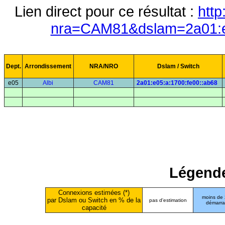
Lien direct pour ce résultat :
http
nra=CAM81&dslam=2a01:e0
Dept.
Arrondissement
NRA/NRO
Dslam / Switch
e05
Albi
CAM81
2a01:e05:a:1700:fe00::ab68
Légende
Connexions estimées (*)
moins de
par Dslam ou Switch en % de la
pas d'estimation
démarr
capacité