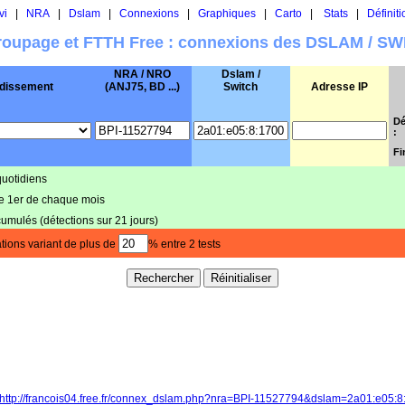
vi
|
NRA
|
Dslam
|
Connexions
|
Graphiques
|
Carto
|
Stats
|
Définiti
oupage et FTTH Free : connexions des DSLAM / S
NRA / NRO
Dslam /
dissement
(ANJ75, BD ...)
Switch
Adresse IP
Dé
:
Fi
quotidiens
le 1er de chaque mois
cumulés (détections sur 21 jours)
tions variant de plus de
% entre 2 tests
http://francois04.free.fr/connex_dslam.php?nra=BPI-11527794&dslam=2a01:e05: