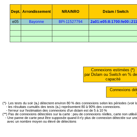
Dept.
Arrondissement
NRA/NRO
Dslam / Switch
e05
Bayonne
BPI-11527794
2a01:e05:8:1700:fe00::21
Connexions estimées (*)
par Dslam ou Switch en % de
capacité
Connexions dét
(*)- Les tests du soir (
s.
) détectent environ 80 % des connexions selon les périodes (voir 
- les résultats cumulés des tests (
c.
) représentent 80 à 90% des connexions.
- l'erreur sur l'estimation des connexions d'un dslam est de 5 à 10 %
(**) Pas de connexions détectées sur la carte : peu de connexions réelles, carte non utilis
- Une panne de carte peut être supposée quand il n'y plus de connexion détectée sur une 
avec un nombre moyen ou élevé de détections