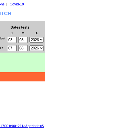
ons
|
Covid-19
WITCH
Dates tests
J
M
A
but
n :
8:1700:fe00::211a&periode=S