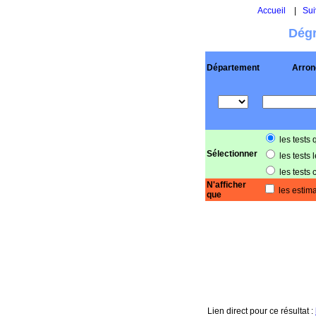
Accueil
|
Sui
Dégr
Département
Arron
les tests 
Sélectionner
les tests 
les tests 
N'afficher
les estima
que
Lien direct pour ce résultat :