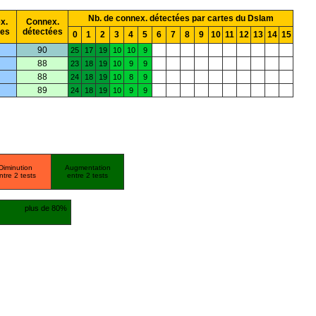
Nb. de connex. détectées par cartes du Dslam
x.
Connex.
ées
détectées
0
1
2
3
4
5
6
7
8
9
10
11
12
13
14
15
90
25
17
19
10
10
9
88
23
18
19
10
9
9
88
24
18
19
10
8
9
89
24
18
19
10
9
9
Diminution
Augmentation
ntre 2 tests
entre 2 tests
plus de 80%