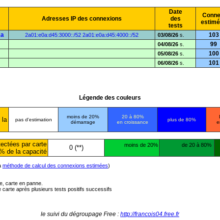
Date
Conne
Adresses IP des connexions
des
estim
tests
1a
103
2a01:e0a:d45:3000::/52
2a01:e0a:d45:4000::/52
03/08/26
s.
99
04/08/26
s.
100
05/08/26
s.
101
06/08/26
s.
Légende des couleurs
moins de 20%
20 à 80%
 la
pas d'estimation
plus de 80%
démarrage
en croissance
e
ectées par carte
moins de 20%
de 20 à 80%
0 (**)
% de la capacité
la
méthode de calcul des connexions estimées
)
ée, carte en panne.
carte après plusieurs tests positifs successifs
le suivi du dégroupage Free :
http://francois04.free.fr