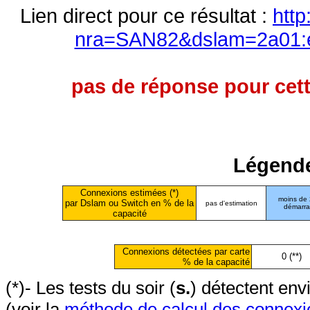
Lien direct pour ce résultat :
http
nra=SAN82&dslam=2a01:e0
pas de réponse pour cett
Légende
Connexions estimées (*)
moins de
par Dslam ou Switch en % de la
pas d'estimation
démarr
capacité
Connexions détectées par carte
0 (**)
% de la capacité
(*)- Les tests du soir (
s.
) détectent en
(voir la
méthode de calcul des connexi