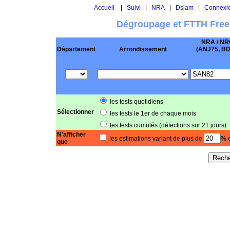
Accueil
|
Suivi
|
NRA
|
Dslam
|
Connexi
Dégroupage et FTTH Free
NRA / NR
Département
Arrondissement
(ANJ75, BD .
les tests quotidiens
Sélectionner
les tests le 1er de chaque mois
les tests cumulés (détections sur 21 jours)
N'afficher
les estimations variant de plus de
% e
que