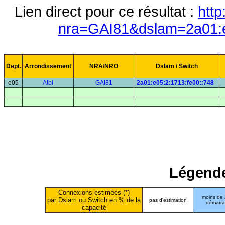
Lien direct pour ce résultat :
http
nra=GAI81&dslam=2a01:e
Dept.
Arrondissement
NRA/NRO
Dslam / Switch
e05
Albi
GAI81
2a01:e05:2:1713:fe00::748
Légende
Connexions estimées (*)
moins de
par Dslam ou Switch en % de la
pas d'estimation
démarr
capacité