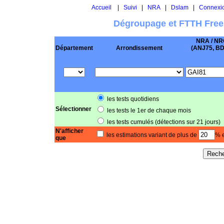
Accueil
|
Suivi
|
NRA
|
Dslam
|
Connexi
Dégroupage et FTTH Free
NRA / NR
Département
Arrondissement
(ANJ75, BD .
les tests quotidiens
Sélectionner
les tests le 1er de chaque mois
les tests cumulés (détections sur 21 jours)
N'afficher
les estimations variant de plus de
% e
que