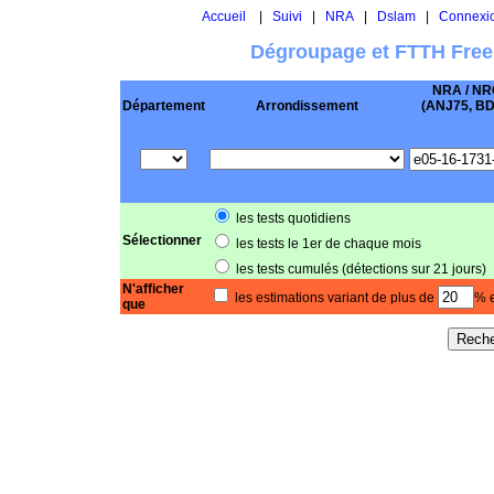
Accueil
|
Suivi
|
NRA
|
Dslam
|
Connexi
Dégroupage et FTTH Free
NRA / NR
Département
Arrondissement
(ANJ75, BD .
les tests quotidiens
Sélectionner
les tests le 1er de chaque mois
les tests cumulés (détections sur 21 jours)
N'afficher
les estimations variant de plus de
% e
que