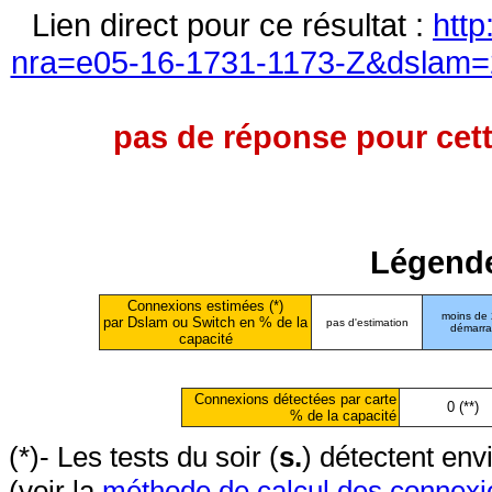
Lien direct pour ce résultat :
http
nra=e05-16-1731-1173-Z&dslam=2
pas de réponse pour cett
Légende
Connexions estimées (*)
moins de
par Dslam ou Switch en % de la
pas d'estimation
démarr
capacité
Connexions détectées par carte
0 (**)
% de la capacité
(*)- Les tests du soir (
s.
) détectent en
(voir la
méthode de calcul des connexi